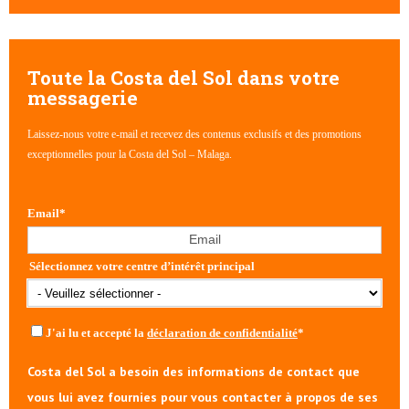
Il n'y a aucune suggestion car le champ de recherche est vide
Toute la Costa del Sol dans votre
messagerie
Laissez-nous votre e-mail et recevez des contenus exclusifs et des promotions
exceptionnelles pour la Costa del Sol – Malaga.
Email
*
Sélectionnez votre centre d’intérêt principal
J'ai lu et accepté la
déclaration de confidentialité
*
Costa del Sol a besoin des informations de contact que
vous lui avez fournies pour vous contacter à propos de ses