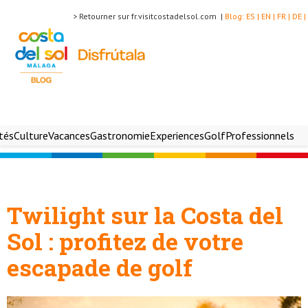
> Retourner sur fr.visitcostadelsol.com |
Blog:
ES |
EN |
FR |
DE |
ités
Culture
Vacances
Gastronomie
Experiences
Golf
Professionnels
Twilight sur la Costa del
Sol : profitez de votre
escapade de golf