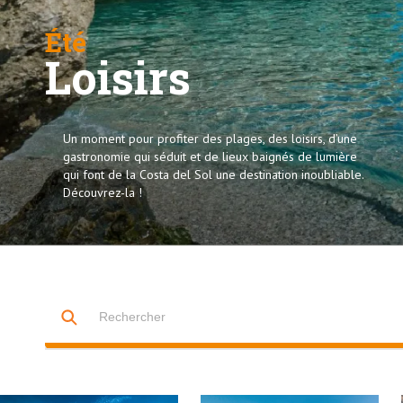
Été
Loisirs
Un moment pour profiter des plages, des loisirs, d’une
gastronomie qui séduit et de lieux baignés de lumière
qui font de la Costa del Sol une destination inoubliable.
Découvrez-la !
Il s'agit d'un champ de recherche auquel est associée une fonctio
IL N'Y A AUCUNE SUGGESTION CAR LE CHAMP DE RECHERCHE 