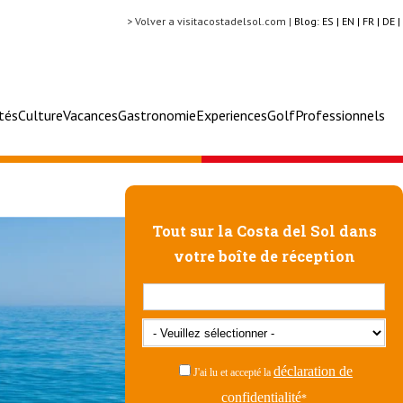
> Volver a visitacostadelsol.com |
Blog:
ES |
EN |
FR |
DE |
ités
Culture
Vacances
Gastronomie
Experiences
Golf
Professionnels
Tout sur la Costa del Sol dans
votre boîte de réception
déclaration de
J'ai lu et accepté la
confidentialité
*