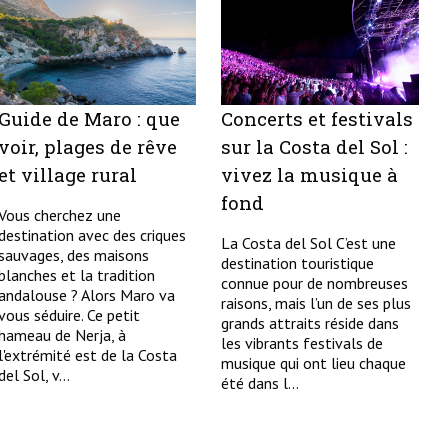
Guide de Maro : que
Concerts et festivals
voir, plages de rêve
sur la Costa del Sol :
et village rural
vivez la musique à
fond
Vous cherchez une
destination avec des criques
La Costa del Sol C’est une
sauvages, des maisons
destination touristique
blanches et la tradition
connue pour de nombreuses
andalouse ? Alors Maro va
raisons, mais l’un de ses plus
vous séduire. Ce petit
grands attraits réside dans
hameau de Nerja, à
les vibrants festivals de
l'extrémité est de la Costa
musique qui ont lieu chaque
del Sol, v...
été dans l...