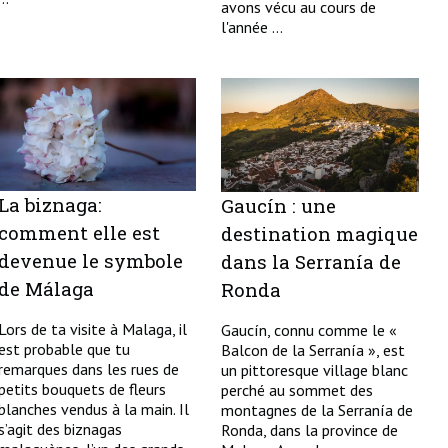
avons vécu au cours de
l'année ...
La biznaga:
Gaucín : une
comment elle est
destination magique
devenue le symbole
dans la Serranía de
de Málaga
Ronda
Lors de ta visite à Malaga, il
Gaucín, connu comme le «
est probable que tu
Balcon de la Serranía », est
remarques dans les rues de
un pittoresque village blanc
petits bouquets de fleurs
perché au sommet des
blanches vendus à la main. Il
montagnes de la Serranía de
s’agit des biznagas
Ronda, dans la province de