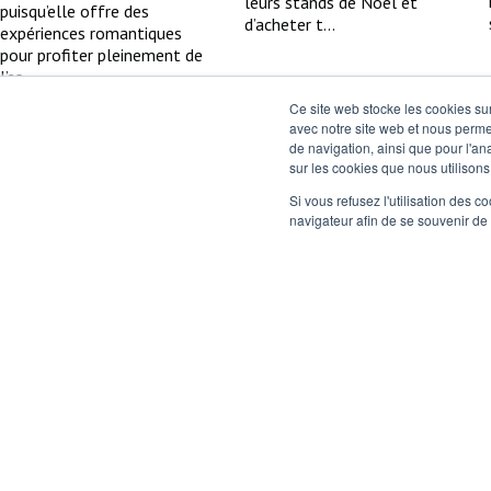
leurs stands de Noël et
puisqu’elle offre des
d’acheter t...
expériences romantiques
pour profiter pleinement de
l’es...
Ce site web stocke les cookies sur
avec notre site web et nous perme
de navigation, ainsi que pour l'ana
sur les cookies que nous utilisons,
Si vous refusez l'utilisation des c
navigateur afin de se souvenir de
San Pedro Alcántara
Les meilleurs
: que voir et que faire
villages de
à l’ouest de Marbella
montagne de la
Costa del Sol pour
Entre le bleu de la
profiter de la nature
Méditerranée et l’éclat
éternel de Marbella, San
et se déconnecter
Pedro Alcántara conserve le
charme andalou le plus
Entre des montagnes
authentique. Une destination