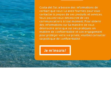
Costa del Sol a besoin des informations de
contact que vous lui avez fournies pour vous
contacter à propos de ses produits et services.
Vous pouvez vous désinscrire de ces
communications à tout moment. Pour obtenir
des informations sur la manière de vous
désinscrire ainsi que sur ses pratiques en
matière de confidentialité et son engagement
pour protéger votre vie privée, veuillez consulter
sa politique de confidentialité .