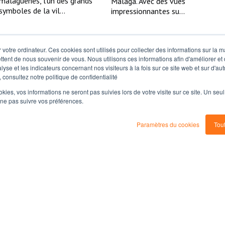
malaguènes, l’un des grands
Malaga. Avec des vues
symboles de la vil...
impressionnantes su...
 votre ordinateur. Ces cookies sont utilisés pour collecter des informations sur la 
ttent de nous souvenir de vous. Nous utilisons ces informations afin d'améliorer et
lyse et les indicateurs concernant nos visiteurs à la fois sur ce site web et sur d'au
 consultez notre politique de confidentialité
ookies, vos informations ne seront pas suivies lors de votre visite sur ce site. Un seu
 ne pas suivre vos préférences.
Cinq idées pour
Fêtes uniques à
Paramètres du cookies
Tou
profiter du pont de
savourer au mois de
novembre sur la
novembre sur la
Costa del Sol
Costa del Sol
L’automne colore la
L’automne sur la Costa del
destination de teintes
Sol est une invitation à
chaudes et apporte l’un des
profiter sans se presser. Avec
moments les plus attendus
l’air frais, les paysages