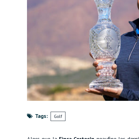
Tags:
Golf
Alors que la
Finca Cortesín
peaufine les derni