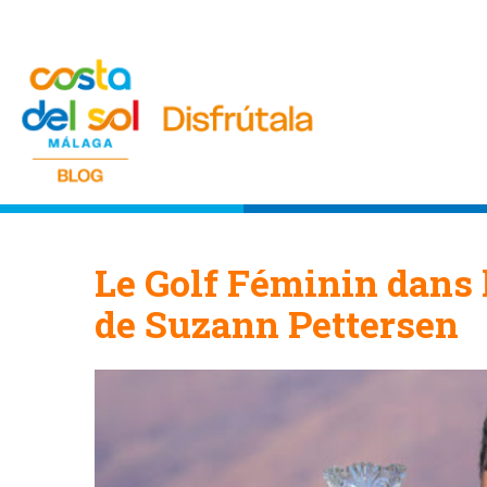
Le Golf Féminin dans 
de Suzann Pettersen