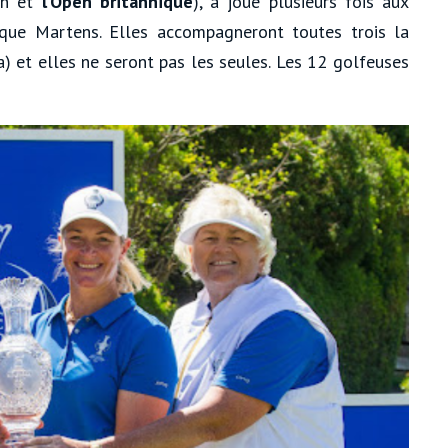
ian et
l’Open britannique
), a joué plusieurs fois aux
 que Martens. Elles accompagneront toutes trois la
a) et elles ne seront pas les seules. Les 12 golfeuses