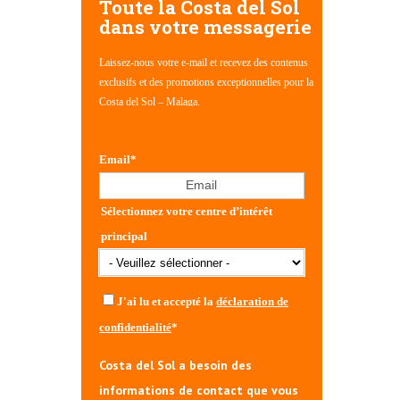
Toute la Costa del Sol
dans votre messagerie
Laissez-nous votre e-mail et recevez des contenus
exclusifs et des promotions exceptionnelles pour la
Costa del Sol – Malaga.
Email
*
Sélectionnez votre centre d’intérêt
principal
J'ai lu et accepté la
déclaration de
confidentialité
*
Costa del Sol a besoin des
informations de contact que vous