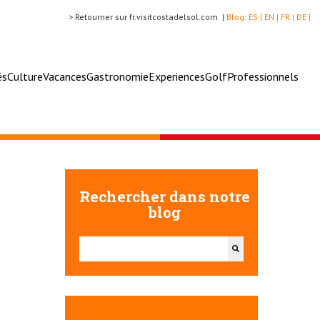
> Retourner sur fr.visitcostadelsol.com |
Blog:
ES |
EN |
FR |
DE |
és
Culture
Vacances
Gastronomie
Experiences
Golf
Professionnels
Rechercher dans notre
blog
Il s'agit d'un champ de recherche auquel est associée u
Il n'y a aucune suggestion car le champ de recherch