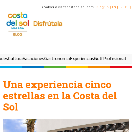
> Volver a visitacostadelsol.com |
Blog:
ES |
EN |
FR |
DE |
ades
Cultura
Vacaciones
Gastronomia
Experiencias
Golf
Profesional
Una experiencia cinco
estrellas en la Costa del
Sol