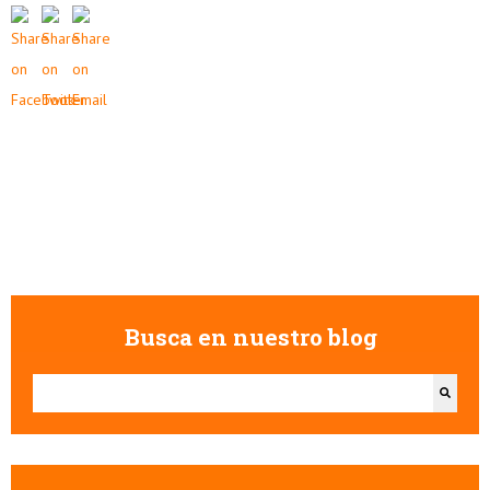
Busca en nuestro blog
Esto es un campo de búsqueda con una función de texto predictivo.
No hay sugerencias porque el campo de búsqueda está vacío.