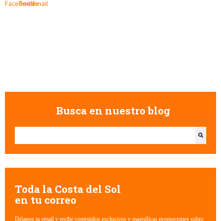
Busca en nuestro blog
Esto es un campo de búsqueda con una función de texto predictivo.
No hay sugerencias porque el campo de búsqueda está vacío.
Toda la Costa del Sol
en tu correo
Déjanos tu email y recibe contenidos exclusivos y magníficas promociones sobre