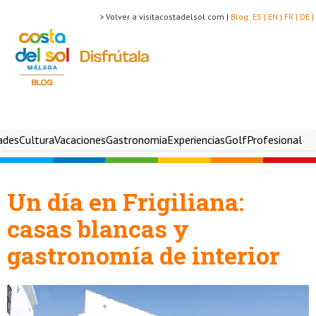
> Volver a visitacostadelsol.com |
Blog:
ES |
EN |
FR |
DE |
ades
Cultura
Vacaciones
Gastronomia
Experiencias
Golf
Profesional
Un día en Frigiliana:
casas blancas y
gastronomía de interior