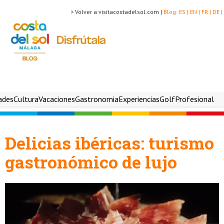
> Volver a visitacostadelsol.com |
Blog:
ES |
EN |
FR |
DE |
ades
Cultura
Vacaciones
Gastronomia
Experiencias
Golf
Profesional
Delicias ibéricas: turismo
gastronómico de lujo