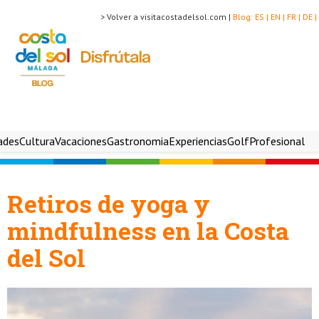
> Volver a visitacostadelsol.com |
Blog:
ES |
EN |
FR |
DE |
ades
Cultura
Vacaciones
Gastronomia
Experiencias
Golf
Profesional
Retiros de yoga y
mindfulness en la Costa
del Sol