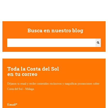
Busca en nuestro blog
Esto es un campo de búsqueda con una función de texto predictivo.
No hay sugerencias porque el campo de búsqueda está vacío.
Toda la Costa del Sol
en tu correo
Déjanos tu email y recibe contenidos exclusivos y magníficas promociones sobre
Costa del Sol – Málaga.
Email
*