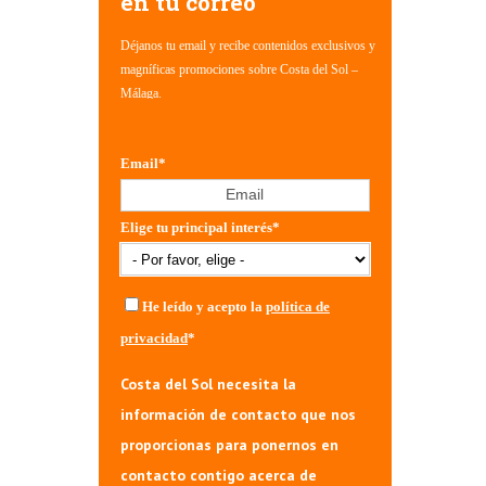
en tu correo
Déjanos tu email y recibe contenidos exclusivos y
magníficas promociones sobre Costa del Sol –
Málaga.
Email
*
Elige tu principal interés
*
He leído y acepto la
política de
privacidad
*
Costa del Sol necesita la
información de contacto que nos
proporcionas para ponernos en
contacto contigo acerca de