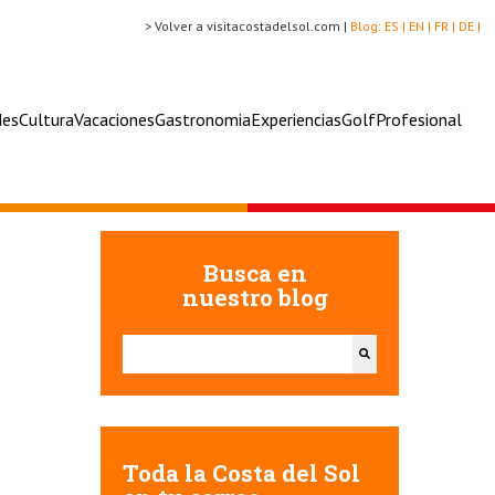
> Volver a visitacostadelsol.com |
Blog:
ES |
EN |
FR |
DE |
des
Cultura
Vacaciones
Gastronomia
Experiencias
Golf
Profesional
Busca en
nuestro blog
Esto es un campo de búsqueda con una función de texto
No hay sugerencias porque el campo de búsqueda e
Toda la Costa del Sol