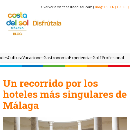
> Volver a visitacostadelsol.com |
Blog:
ES |
EN |
FR |
DE |
ades
Cultura
Vacaciones
Gastronomia
Experiencias
Golf
Profesional
Un recorrido por los
hoteles más singulares de
Málaga