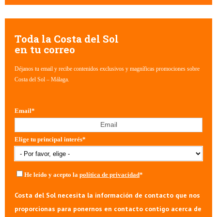
No hay sugerencias porque el campo de búsqueda está vacío.
Toda la Costa del Sol
en tu correo
Déjanos tu email y recibe contenidos exclusivos y magníficas promociones sobre
Costa del Sol – Málaga.
Email
*
Elige tu principal interés
*
He leído y acepto la
política de privacidad
*
Costa del Sol necesita la información de contacto que nos
proporcionas para ponernos en contacto contigo acerca de