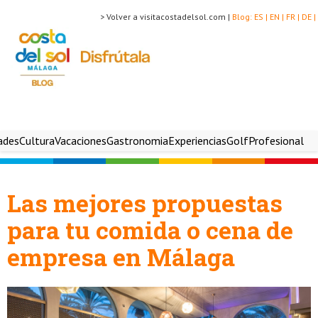
> Volver a visitacostadelsol.com |
Blog:
ES |
EN |
FR |
DE |
ades
Cultura
Vacaciones
Gastronomia
Experiencias
Golf
Profesional
Las mejores propuestas
para tu comida o cena de
empresa en Málaga