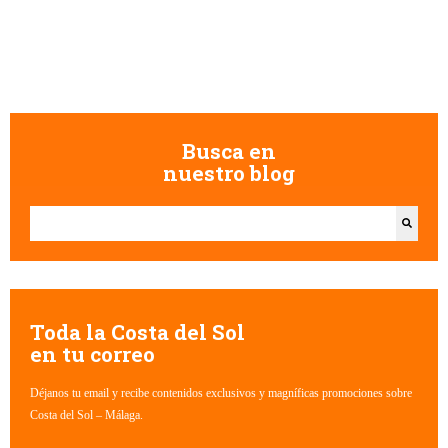
Busca en
nuestro blog
Esto es un campo de búsqueda con una función de texto predictivo.
No hay sugerencias porque el campo de búsqueda está vacío.
Toda la Costa del Sol
en tu correo
Déjanos tu email y recibe contenidos exclusivos y magníficas promociones sobre
Costa del Sol – Málaga.