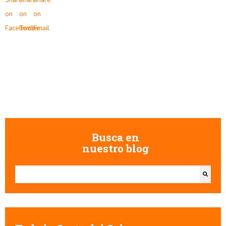
Busca en
nuestro blog
Esto es un campo de búsqueda con una función de texto predictivo.
No hay sugerencias porque el campo de búsqueda está vacío.