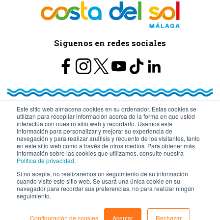
Síguenos en redes sociales
Este sitio web almacena cookies en su ordenador. Estas cookies se
utilizan para recopilar información acerca de la forma en que usted
© Turismo y Planificación Costa del Sol S.L.U. Todos los Derechos
interactúa con nuestro sitio web y recordarlo. Usamos esta
información para personalizar y mejorar su experiencia de
navegación y para realizar análisis y recuento de los visitantes, tanto
Reservados
en este sitio web como a través de otros medios. Para obtener más
información sobre las cookies que utilizamos, consulte nuestra
Política de privacidad
.
Si no acepta, no realizaremos un seguimiento de su información
cuando visite este sitio web. Se usará una única cookie en su
navegador para recordar sus preferencias, no para realizar ningún
seguimiento.
Configuración de cookies
Aceptar
Rechazar