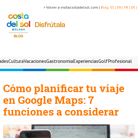
> Volver a visitacostadelsol.com |
Blog:
ES |
EN |
FR |
DE |
ades
Cultura
Vacaciones
Gastronomia
Experiencias
Golf
Profesional
Cómo planificar tu viaje
en Google Maps: 7
funciones a considerar