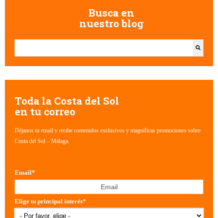
Busca en
nuestro blog
Esto es un campo de búsqueda con una función de texto predictivo.
No hay sugerencias porque el campo de búsqueda está vacío.
Toda la Costa del Sol
en tu correo
Déjanos tu email y recibe contenidos exclusivos y magníficas promociones sobre
Costa del Sol – Málaga.
Email
*
Elige tu principal interés
*