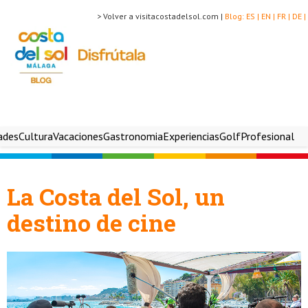
> Volver a visitacostadelsol.com |
Blog:
ES |
EN |
FR |
DE |
ades
Cultura
Vacaciones
Gastronomia
Experiencias
Golf
Profesional
La Costa del Sol, un
destino de cine