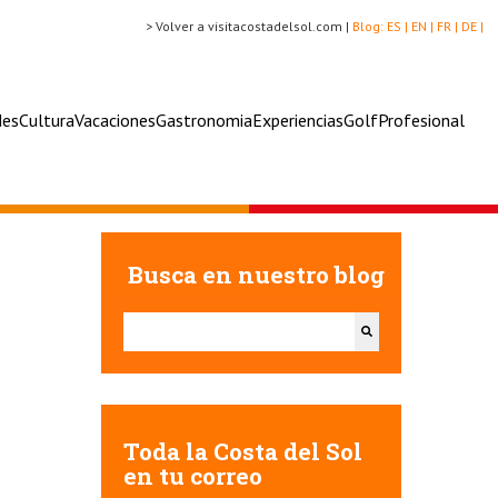
> Volver a visitacostadelsol.com |
Blog:
ES |
EN |
FR |
DE |
des
Cultura
Vacaciones
Gastronomia
Experiencias
Golf
Profesional
Busca en nuestro blog
Esto es un campo de búsqueda con una función de texto
No hay sugerencias porque el campo de búsqueda e
Toda la Costa del Sol
en tu correo