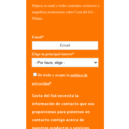
Déjanos tu email y recibe contenidos exclusivos y
magníficas promociones sobre Costa del Sol –
Málaga.
Email
*
Elige tu principal interés
*
He leído y acepto la
política de
privacidad
*
Costa del Sol necesita la
información de contacto que nos
proporcionas para ponernos en
contacto contigo acerca de
nuestros productos y servicios.