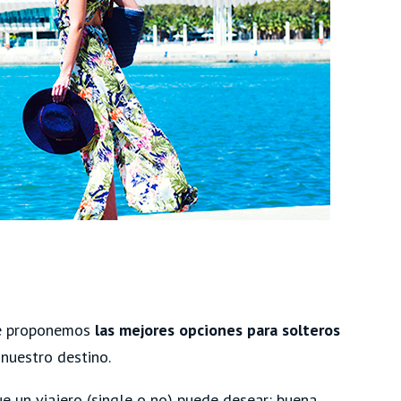
e proponemos
las mejores opciones para solteros
 nuestro destino.
ue un viajero (single o no) puede desear: buena