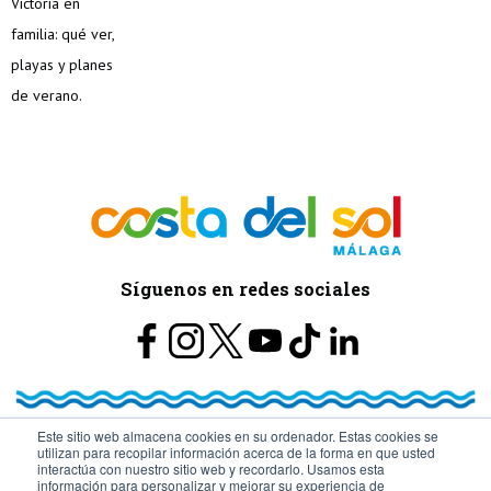
Síguenos en redes sociales
Este sitio web almacena cookies en su ordenador. Estas cookies se
utilizan para recopilar información acerca de la forma en que usted
© Turismo y Planificación Costa del Sol S.L.U. Todos los Derechos
interactúa con nuestro sitio web y recordarlo. Usamos esta
información para personalizar y mejorar su experiencia de