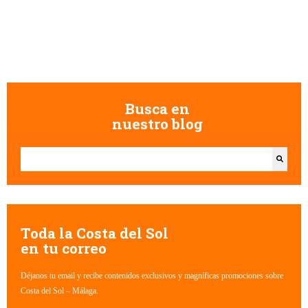
Busca en
nuestro blog
Esto es un campo de búsqueda con una función de texto predictivo.
No hay sugerencias porque el campo de búsqueda está vacío.
Toda la Costa del Sol
en tu correo
Déjanos tu email y recibe contenidos exclusivos y magníficas promociones sobre
Costa del Sol – Málaga.