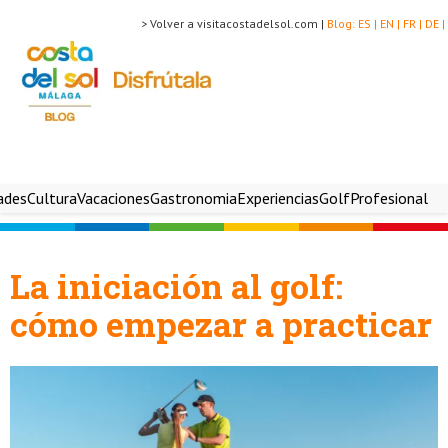
> Volver a visitacostadelsol.com |
Blog:
ES |
EN |
FR |
DE |
ades
Cultura
Vacaciones
Gastronomia
Experiencias
Golf
Profesional
La iniciación al golf:
cómo empezar a practicar