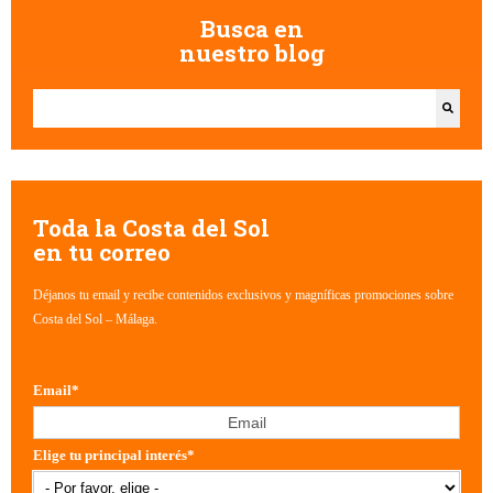
Busca en
nuestro blog
Esto es un campo de búsqueda con una función de texto predictivo.
No hay sugerencias porque el campo de búsqueda está vacío.
Toda la Costa del Sol
en tu correo
Déjanos tu email y recibe contenidos exclusivos y magníficas promociones sobre
Costa del Sol – Málaga.
Email
*
Elige tu principal interés
*