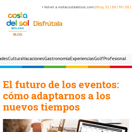
> Volver a visitacostadelsol.com |
Blog:
ES |
EN |
FR |
DE |
ades
Cultura
Vacaciones
Gastronomia
Experiencias
Golf
Profesional
El futuro de los eventos:
cómo adaptarnos a los
nuevos tiempos