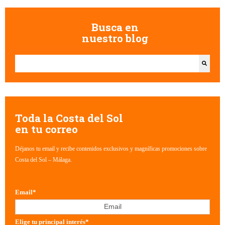
Busca en
nuestro blog
Esto es un campo de búsqueda con una función de texto predictivo.
No hay sugerencias porque el campo de búsqueda está vacío.
Toda la Costa del Sol
en tu correo
Déjanos tu email y recibe contenidos exclusivos y magníficas promociones sobre
Costa del Sol – Málaga.
Email
*
Elige tu principal interés
*