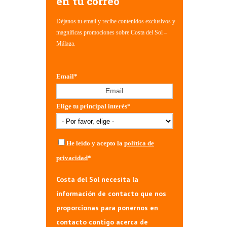
en tu correo
Déjanos tu email y recibe contenidos exclusivos y
magníficas promociones sobre Costa del Sol –
Málaga.
Email
*
Elige tu principal interés
*
He leído y acepto la
política de
privacidad
*
Costa del Sol necesita la
información de contacto que nos
proporcionas para ponernos en
contacto contigo acerca de