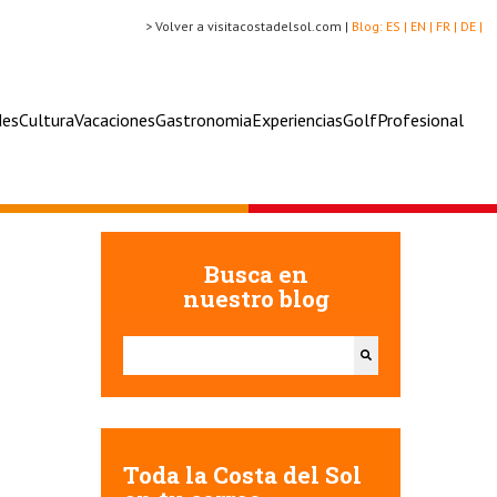
> Volver a visitacostadelsol.com |
Blog:
ES |
EN |
FR |
DE |
des
Cultura
Vacaciones
Gastronomia
Experiencias
Golf
Profesional
Busca en
nuestro blog
Esto es un campo de búsqueda con una función de texto
No hay sugerencias porque el campo de búsqueda e
Toda la Costa del Sol