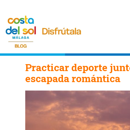
Practicar deporte junt
escapada romántica