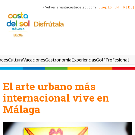
> Volver a visitacostadelsol.com |
Blog:
ES |
EN |
FR |
DE |
ades
Cultura
Vacaciones
Gastronomia
Experiencias
Golf
Profesional
El arte urbano más
internacional vive en
Málaga