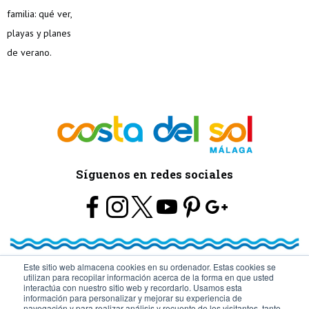
Síguenos en redes sociales
Este sitio web almacena cookies en su ordenador. Estas cookies se
utilizan para recopilar información acerca de la forma en que usted
© Turismo y Planificación Costa del Sol S.L.U. Todos los Derechos
interactúa con nuestro sitio web y recordarlo. Usamos esta
información para personalizar y mejorar su experiencia de
navegación y para realizar análisis y recuento de los visitantes, tanto