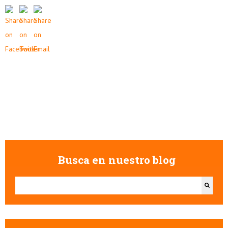
Busca en nuestro blog
Esto es un campo de búsqueda con una función de texto predictivo.
No hay sugerencias porque el campo de búsqueda está vacío.