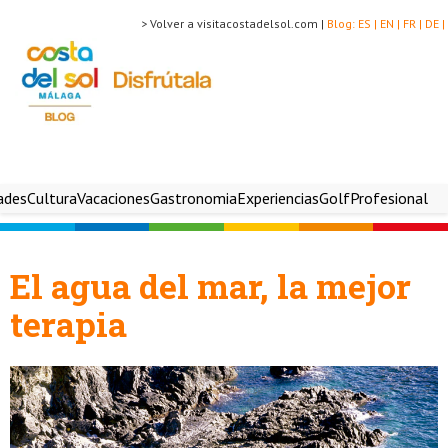
> Volver a visitacostadelsol.com |
Blog:
ES |
EN |
FR |
DE |
ades
Cultura
Vacaciones
Gastronomia
Experiencias
Golf
Profesional
El agua del mar, la mejor
terapia