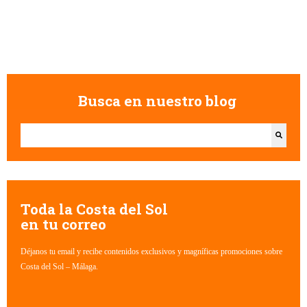
Busca en nuestro blog
Esto es un campo de búsqueda con una función de texto predictivo.
No hay sugerencias porque el campo de búsqueda está vacío.
Toda la Costa del Sol
en tu correo
Déjanos tu email y recibe contenidos exclusivos y magníficas promociones sobre
Costa del Sol – Málaga.