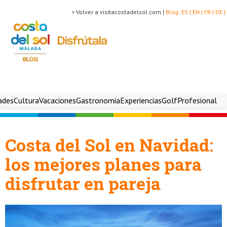
> Volver a visitacostadelsol.com |
Blog:
ES |
EN |
FR |
DE |
ades
Cultura
Vacaciones
Gastronomia
Experiencias
Golf
Profesional
Costa del Sol en Navidad:
los mejores planes para
disfrutar en pareja