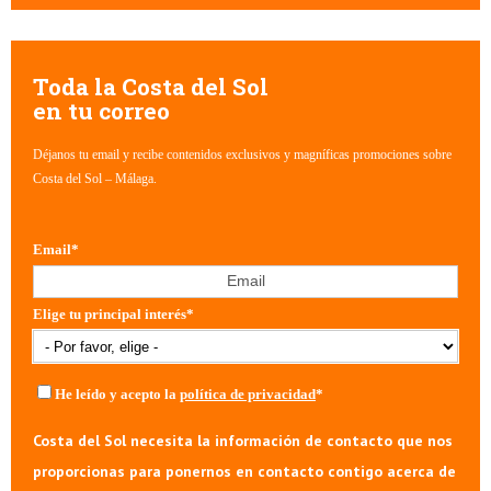
No hay sugerencias porque el campo de búsqueda está vacío.
Toda la Costa del Sol
en tu correo
Déjanos tu email y recibe contenidos exclusivos y magníficas promociones sobre
Costa del Sol – Málaga.
Email
*
Elige tu principal interés
*
He leído y acepto la
política de privacidad
*
Costa del Sol necesita la información de contacto que nos
proporcionas para ponernos en contacto contigo acerca de