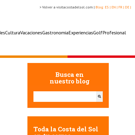
> Volver a visitacostadelsol.com |
Blog:
ES |
EN |
FR |
DE |
des
Cultura
Vacaciones
Gastronomia
Experiencias
Golf
Profesional
Busca en
nuestro blog
Esto es un campo de búsqueda con una función de texto
No hay sugerencias porque el campo de búsqueda e
Toda la Costa del Sol