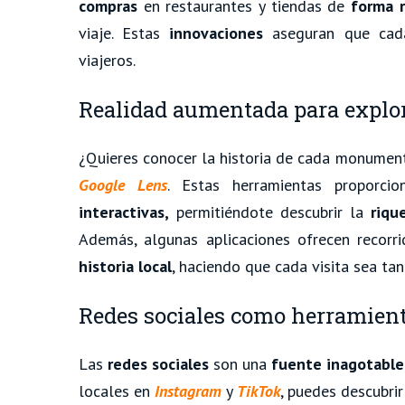
compras
en restaurantes y tiendas de
forma r
viaje. Estas
innovaciones
aseguran que cada 
viajeros.
Realidad aumentada para explor
¿Quieres conocer la historia de cada monument
Google Lens
. Estas herramientas proporci
interactivas,
permitiéndote descubrir la
riqu
Además, algunas aplicaciones ofrecen recorr
historia local
, haciendo que cada visita sea ta
Redes sociales como herramien
Las
redes sociales
son una
fuente inagotable
locales en
Instagram
y
TikTok
, puedes descubri