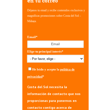
en tu correo
Déjanos tu email y recibe contenidos exclusivos y
magníficas promociones sobre Costa del Sol –
Málaga.
Email
*
Elige tu principal interés
*
He leído y acepto la
política de
privacidad
*
Costa del Sol necesita la
información de contacto que nos
proporcionas para ponernos en
contacto contigo acerca de