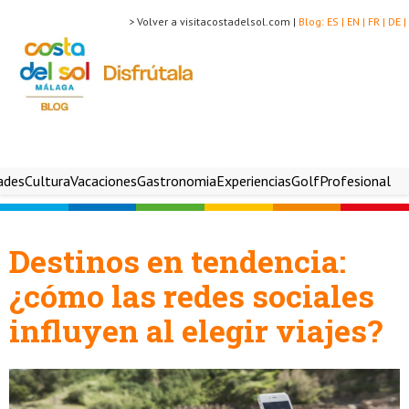
> Volver a visitacostadelsol.com |
Blog:
ES |
EN |
FR |
DE |
ades
Cultura
Vacaciones
Gastronomia
Experiencias
Golf
Profesional
Destinos en tendencia:
¿cómo las redes sociales
influyen al elegir viajes?