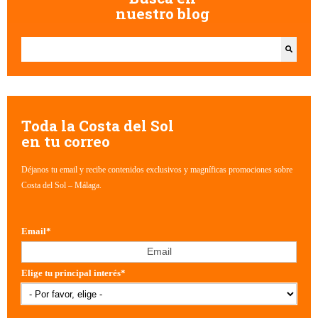
nuestro blog
Esto es un campo de búsqueda con una función de texto predictivo.
No hay sugerencias porque el campo de búsqueda está vacío.
Toda la Costa del Sol
en tu correo
Déjanos tu email y recibe contenidos exclusivos y magníficas promociones sobre
Costa del Sol – Málaga.
Email
*
Elige tu principal interés
*