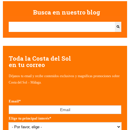
Busca en nuestro blog
Esto es un campo de búsqueda con una función de texto predictivo.
No hay sugerencias porque el campo de búsqueda está vacío.
Toda la Costa del Sol
en tu correo
Déjanos tu email y recibe contenidos exclusivos y magníficas promociones sobre
Costa del Sol – Málaga.
Email
*
Elige tu principal interés
*