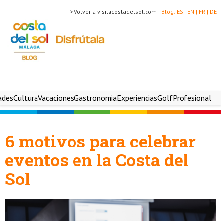
> Volver a visitacostadelsol.com |
Blog:
ES |
EN |
FR |
DE |
ades
Cultura
Vacaciones
Gastronomia
Experiencias
Golf
Profesional
6 motivos para celebrar
eventos en la Costa del
Sol