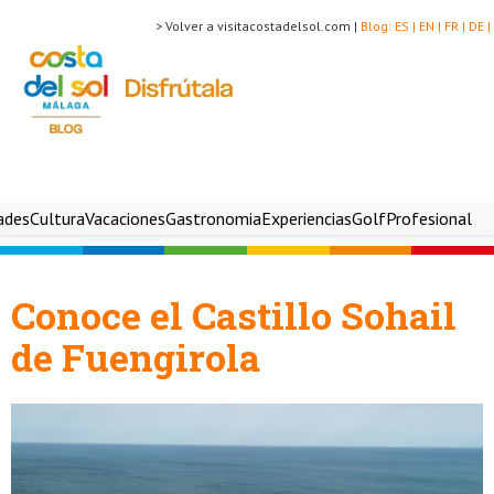
> Volver a visitacostadelsol.com |
Blog:
ES |
EN |
FR |
DE |
ades
Cultura
Vacaciones
Gastronomia
Experiencias
Golf
Profesional
Conoce el Castillo Sohail
de Fuengirola