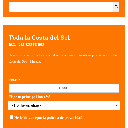
Esto es un campo de búsqueda con una función de texto predictivo.
No hay sugerencias porque el campo de búsqueda está vacío.
Toda la Costa del Sol
en tu correo
Déjanos tu email y recibe contenidos exclusivos y magníficas promociones sobre
Costa del Sol – Málaga.
Email
*
Elige tu principal interés
*
He leído y acepto la
política de privacidad
*