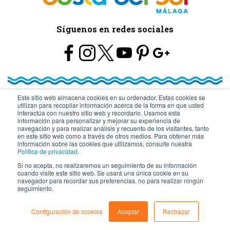
Síguenos en redes sociales
Este sitio web almacena cookies en su ordenador. Estas cookies se
utilizan para recopilar información acerca de la forma en que usted
© Turismo y Planificación Costa del Sol S.L.U. Todos los Derechos
interactúa con nuestro sitio web y recordarlo. Usamos esta
información para personalizar y mejorar su experiencia de
navegación y para realizar análisis y recuento de los visitantes, tanto
Reservados
en este sitio web como a través de otros medios. Para obtener más
información sobre las cookies que utilizamos, consulte nuestra
Política de privacidad
.
Si no acepta, no realizaremos un seguimiento de su información
cuando visite este sitio web. Se usará una única cookie en su
navegador para recordar sus preferencias, no para realizar ningún
seguimiento.
Configuración de cookies
Aceptar
Rechazar