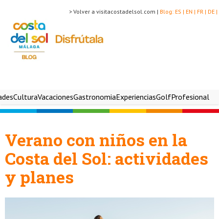
> Volver a visitacostadelsol.com |
Blog:
ES |
EN |
FR |
DE |
ades
Cultura
Vacaciones
Gastronomia
Experiencias
Golf
Profesional
Verano con niños en la
Costa del Sol: actividades
y planes