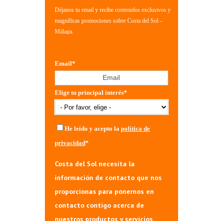
Déjanos tu email y recibe contenidos exclusivos y
magníficas promociones sobre Costa del Sol –
Málaga.
Email
*
Elige tu principal interés
*
He leído y acepto la
política de
privacidad
*
Costa del Sol necesita la
información de contacto que nos
proporcionas para ponernos en
contacto contigo acerca de
nuestros productos y servicios.