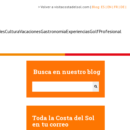
> Volver a visitacostadelsol.com |
Blog:
ES |
EN |
FR |
DE |
des
Cultura
Vacaciones
Gastronomia
Experiencias
Golf
Profesional
Busca en nuestro blog
Esto es un campo de búsqueda con una función de texto
No hay sugerencias porque el campo de búsqueda e
Toda la Costa del Sol
en tu correo