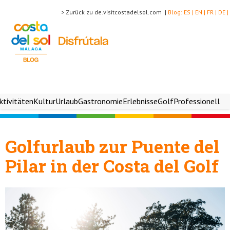
> Zurück zu de.visitcostadelsol.com |
Blog:
ES |
EN |
FR |
DE |
ktivitäten
Kultur
Urlaub
Gastronomie
Erlebnisse
Golf
Professionell
Golfurlaub zur Puente del
Pilar in der Costa del Golf