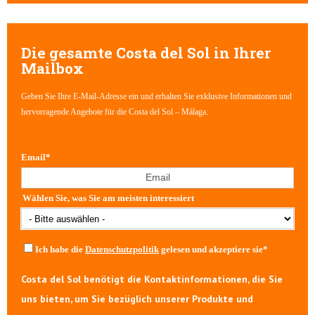
Die gesamte Costa del Sol in Ihrer
Mailbox
Geben Sie Ihre E-Mail-Adresse ein und erhalten Sie exklusive Informationen und
hervorragende Angebote für die Costa del Sol – Málaga.
Email
*
Wählen Sie, was Sie am meisten interessiert
Ich habe die
Datenschutzpolitik
gelesen und akzeptiere sie
*
Costa del Sol benötigt die Kontaktinformationen, die Sie
uns bieten, um Sie bezüglich unserer Produkte und