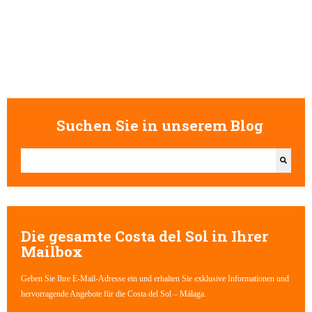
Suchen Sie in unserem Blog
Dies ist ein Suchfeld mit einer automatischen Vorschlagsfunktion.
Es gibt keine Vorschläge, da das Suchfeld leer ist.
Die gesamte Costa del Sol in Ihrer
Mailbox
Geben Sie Ihre E-Mail-Adresse ein und erhalten Sie exklusive Informationen und
hervorragende Angebote für die Costa del Sol – Málaga.