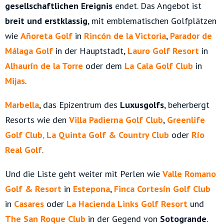
gesellschaftlichen Ereignis
endet. Das Angebot ist
breit und erstklassig
, mit emblematischen Golfplätzen
wie
Añoreta Golf
in
Rincón de la Victoria
,
Parador de
Málaga Golf
in der Hauptstadt,
Lauro Golf Resort
in
Alhaurín de la Torre
oder dem
La Cala Golf Club
in
Mijas
.
Marbella
, das Epizentrum des
Luxusgolfs
, beherbergt
Resorts wie den
Villa Padierna Golf Club
,
Greenlife
Golf Club
,
La Quinta Golf & Country Club
oder
Río
Real Golf
.
Und die Liste geht weiter mit Perlen wie
Valle Romano
Golf & Resort
in
Estepona
,
Finca Cortesín Golf Club
in
Casares
oder
La Hacienda Links Golf Resort
und
The San Roque Club
in der Gegend von
Sotogrande
.