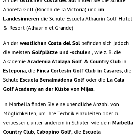
An der
östlichen Costa del Sol
finden Sie die Schule
Añoreta Golf
(Rincón de la Victoria) und
im
Landesinneren
die Schule Escuela Alhaurín Golf Hotel
& Resort (Alhaurín el Grande).
An der
westlichen Costa del Sol
befinden sich jedoch
die meisten
Golfplätze und -schulen
, wie z. B. die
Akademie
Academia Atalaya Golf & Country Club
in
Estepona
, die
Finca Cortesín Golf Club in Casares
, die
Schule
Escuela Benalmádena Golf
oder die
La Cala
Golf Academy an der Küste von Mijas.
In Marbella finden Sie eine unendliche Anzahl von
Möglichkeiten, um Ihre Technik einzuleiten oder zu
verbessern, unter anderem in Schulen wie dem
Marbella
Country Club
,
Cabopino Golf
,
die
Escuela