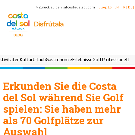
> Zurück zu de.visitcostadelsol.com |
Blog:
ES |
EN |
FR |
DE |
ktivitäten
Kultur
Urlaub
Gastronomie
Erlebnisse
Golf
Professionell
Erkunden Sie die Costa
del Sol während Sie Golf
spielen: Sie haben mehr
als 70 Golfplätze zur
Auswahl